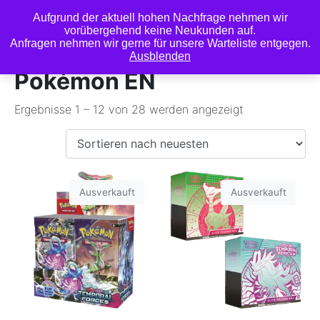
Aufgrund der aktuell hohen Nachfrage nehmen wir
0
vorübergehend keine Neukunden auf.
Anfragen nehmen wir gerne für unsere Warteliste entgegen.
Ausblenden
Pokémon EN
Ergebnisse 1 – 12 von 28 werden angezeigt
Ausverkauft
Ausverkauft