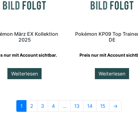
émon März EX Kollektion
Pokémon KP09 Top Traine
2025
DE
is nur mit Account sichtbar.
Preis nur mit Account sicht
Weiterlesen
Weiterlesen
1
2
3
4
…
13
14
15
→