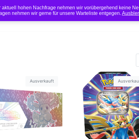
r aktuell hohen Nachfrage nehmen wir vorübergehend keine Ne
agen nehmen wir gerne für unsere Warteliste entgegen.
Ausble
Pokémon
TCG Zubehö
t
Ausverkauft
Ausverkau