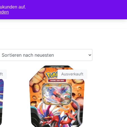
ukunden auf.
nden
0
r
Mein Konto
ft
Ausverkauft