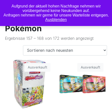
Aufgrund der aktuell hohen Nachfrage nehmen wir
0
vorübergehend keine Neukunden auf.
Anfragen nehmen wir gerne für unsere Warteliste entgegen.
Ausblenden
Pokémon
Ergebnisse 157 – 168 von 172 werden angezeigt
Ausverkauft
Ausverkauft