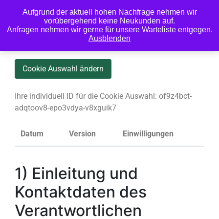
Aufgrund der aktuell hohen Nachfrage nehmen wir
0
vorübergehend keine Neukunden auf.
Anfragen nehmen wir gerne für unsere Warteliste entgegen.
Ausblenden
Cookie Auswahl ändern
Ihre individuell ID für die Cookie Auswahl:
of9z4bct-
adqtoov8-epo3vdya-v8xguik7
Datum
Version
Einwilligungen
1) Einleitung und
Kontaktdaten des
Verantwortlichen