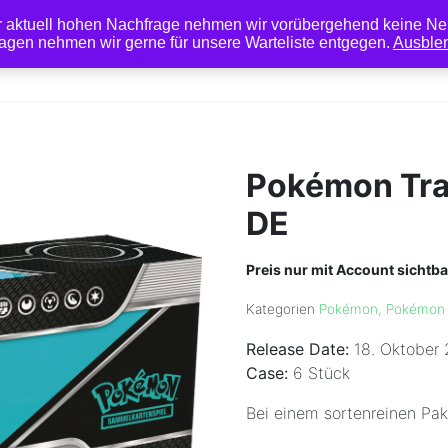
r aktuell hohen Nachfrage nehmen wir vorübergehend keine Ne
agen nehmen wir gerne für unsere Warteliste entgegen.
Ausble
Pokémon
TCG Zubehö
Pokémon Tra
DE
Preis nur mit Account sichtba
Kategorien
Pokémon
,
Pokémon
Release Date:
18. Oktober 
Case:
6 Stück
Bei einem sortenreinen Pak