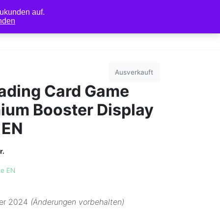
ukunden auf.
nden
0
r
Mein Konto
Ausverkauft
rading Card Game
ium Booster Display
 EN
r.
ce EN
er 2024
(Änderungen vorbehalten)