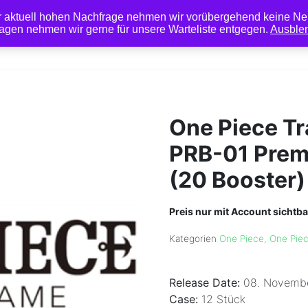
r aktuell hohen Nachfrage nehmen wir vorübergehend keine Ne
agen nehmen wir gerne für unsere Warteliste entgegen.
Ausble
Pokémon
TCG Zubehö
One Piece T
PRB-01 Prem
(20 Booster)
Preis nur mit Account sichtba
Kategorien
One Piece
,
One Pie
Release Date:
08. Novemb
Case:
12 Stück